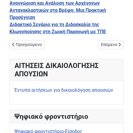
Αναγνώριση και Ανάλυση των Αρχέγονων
Αντανακλαστικών στα Βρέφη: Μια Πρακτική
Προσέγγιση
Διδακτικό Σενάριο για τη Διδασκαλία της
Κλωνοποίησης στη Ζωική Παραγωγή με ΤΠΕ
Προηγούμενο άρθρο: Το σχολείο μας στηρίζει τον συνάνθρωπο!
Επόμενο άρθρο: 
Προηγούμενο
Επόμενο
ΑΙΤΗΣΕΙΣ ΔΙΚΑΙΟΛΟΓΗΣΗΣ
ΑΠΟΥΣΙΩΝ
Έντυπα αιτήσεων για δικαιολόγηση απουσιών
Ψηφιακό φροντιστήριο
Ψηφιακό φροντιστήριο-Είσοδος